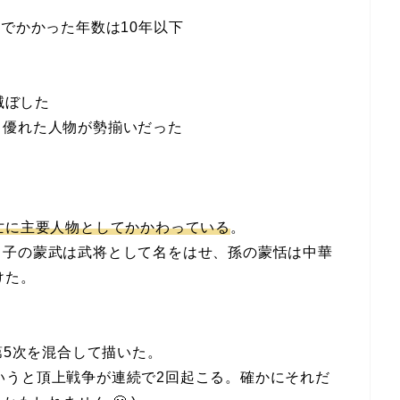
までかかった年数は10年以下
滅ぼした
も優れた人物が勢揃いだった
亡に主要人物としてかかわっている
。
、子の蒙武は武将として名をはせ、孫の蒙恬は中華
けた。
第5次を混合して描いた。
eでいうと頂上戦争が連続で2回起こる。確かにそれだ