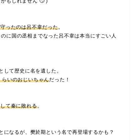
もしれません 🙄 )
を守ったのは呂不韋だった
。
なのに国の丞相までなった呂不韋は本当にすごい人
家として歴史に名を遺した。
くらいのおじいちゃん
だった！
として秦に敗れる
。
ることになるが、樊於期という名で再登場するかも？