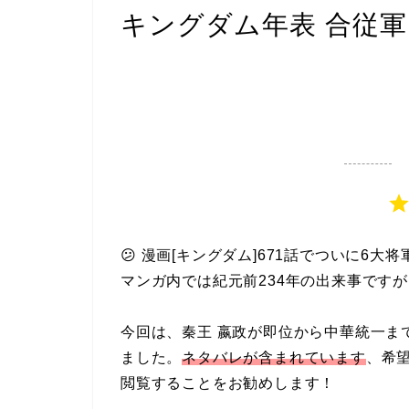
キングダム年表 合従
😕 漫画[キングダム]671話でついに6
マンガ内では紀元前234年の出来事ですが
今回は、秦王 嬴政が即位から中華統一ま
ました。
ネタバレが含まれています
、希
閲覧することをお勧めします！