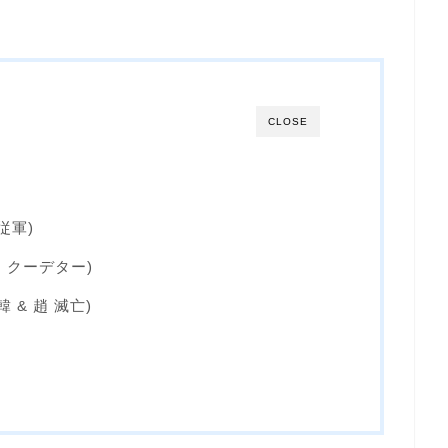
CLOSE
合従軍)
毐 クーデター)
韓 & 趙 滅亡)