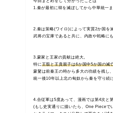
今回まとめをして分かったことは
1.秦が最初に韓を滅ぼしてから中華統一
2.秦は策略(ワイロ)によって実質2か国を
武将の宝庫であると共に、内政や戦略に
3.蒙家と王家の貢献は絶大。
特に
王翦と王賁親子は6か国中5か国の滅
蒙驁は前秦王の時から多大の功績を残し
統一後10年以上北の匈奴から秦を守り続
4.合従軍は5度あって、漫画では第4次と
(もし史実通りに描いたら、One Piec