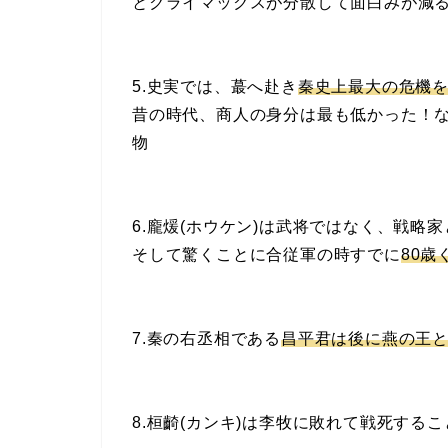
とクライマックスが分散して面白みが減るか
5.史実では、蕞へ赴き
秦史上最大の危機
昔の時代、商人の身分は最も低かった！
物
6.龐煖(ホウケン)は武将ではなく、戦略
そして驚くことに合従軍の時すでに
80歳
7.秦の右丞相である
昌平君は後に燕の王
8.桓齮(カンキ)は李牧に敗れて戦死す