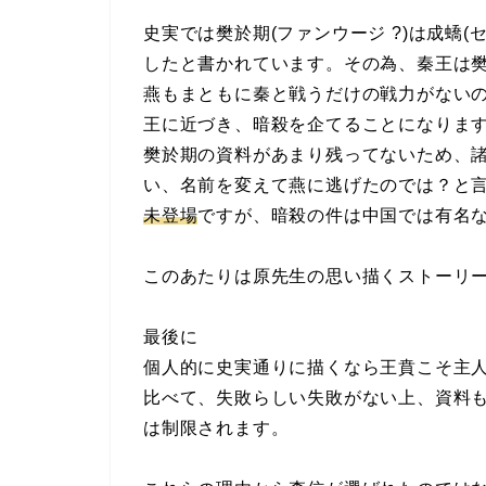
史実では樊於期(ファンウージ ?)は成蟜
したと書かれています。その為、秦王は
燕もまともに秦と戦うだけの戦力がない
王に近づき、暗殺を企てることになりま
樊於期の資料があまり残ってないため、
い、名前を変えて燕に逃げたのでは？と言
未登場
ですが、暗殺の件は中国では有名
このあたりは原先生の思い描くストーリ
最後に
個人的に史実通りに描くなら王賁こそ主
比べて、失敗らしい失敗がない上、資料
は制限されます。