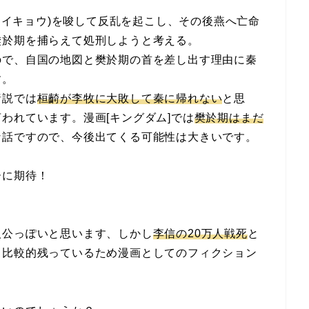
(セイキョウ)を唆して反乱を起こし、その後燕へ亡命
樊於期を捕らえて処刑しようと考える。
ので、自国の地図と樊於期の首を差し出す理由に秦
す。
諸説では
桓齮が李牧に大敗して秦に帰れない
と思
われています。漫画[キングダム]では
樊於期はまだ
な話ですので、今後出てくる可能性は大きいです。
ーに期待！
人公っぽいと思います、しかし
李信の20万人戦死
と
も比較的残っているため漫画としてのフィクション