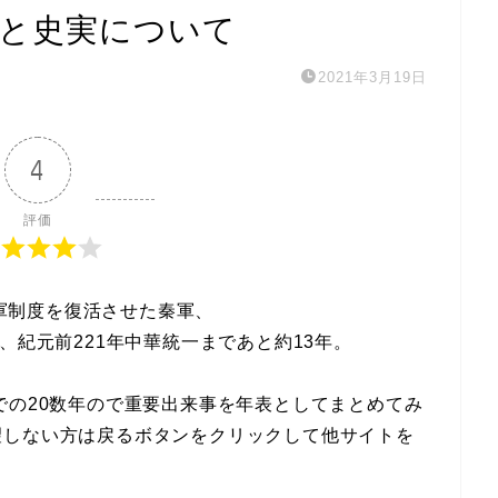
軍と史実について
2021年3月19日
4
評価
大将軍制度を復活させた秦軍、
、紀元前221年中華統一まであと約13年。
での20数年ので重要出来事を年表としてまとめてみ
望しない方は戻るボタンをクリックして他サイトを