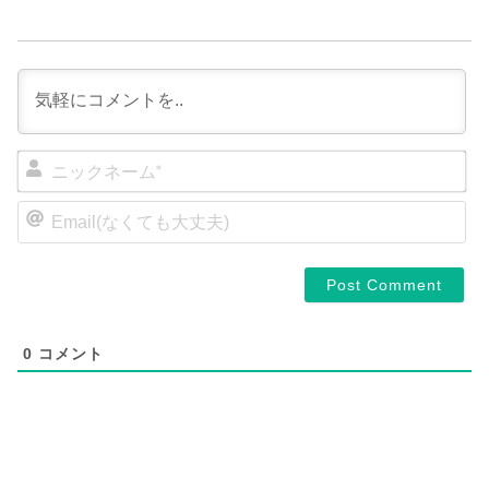
ニ
ッ
ク
E
ネ
m
a
ー
i
ム
l
*
(
な
く
0
コメント
て
も
大
丈
夫
)