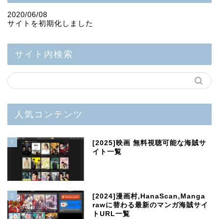
2020/06/08
サイトを初期化しました
サイト内検索
人気コンテンツ
1
[2025]映画 無料視聴可能な海賊サ
イト一覧
2
[2024]漫画村,HanaScan,Manga
rawに替わる最新のマンガ海賊サイ
トURL一覧