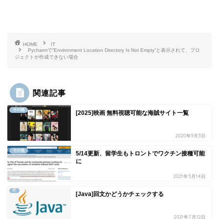
HOME
IT
Pycharmで”Environment Location Directory Is Not Empty”と表示されて、プロ
ジェクトが作成できない場合
関連記事
その他
[2025]映画 無料視聴可能な海賊サイト一覧
2020年9月3日
その他
5/14更新、留学生もトロントでワクチン接種可能
に
2021年5月14日
IT
[Java]回文かどうかチェックする
2021年7月12日