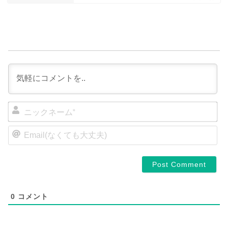
ニ
ッ
ク
E
ネ
m
a
ー
i
ム
l
*
(
な
く
0
コメント
て
も
大