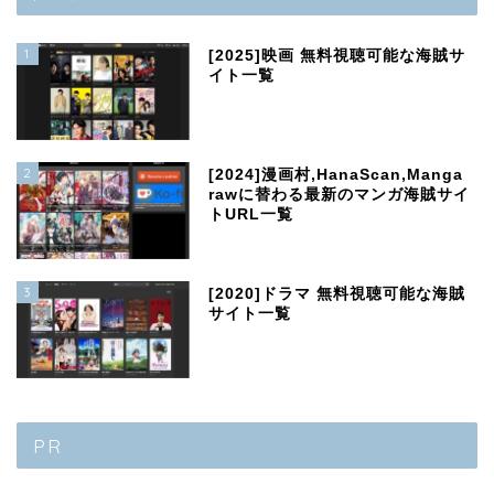
1
[2025]映画 無料視聴可能な海賊サ
イト一覧
2
[2024]漫画村,HanaScan,Manga
rawに替わる最新のマンガ海賊サイ
トURL一覧
3
[2020]ドラマ 無料視聴可能な海賊
サイト一覧
PR