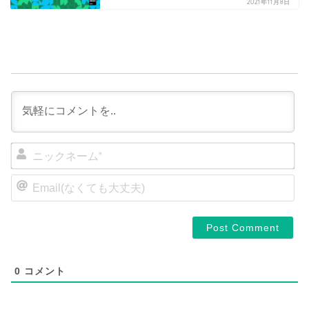
2021年11月8日
ニ
ッ
ク
E
ネ
m
a
ー
i
ム
l
*
(
な
く
0
コメント
て
も